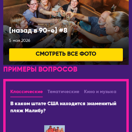
Париж
Брисбен
ЧЕРНОГОРИЯ
Мельбурн
Будва
Сидней
[назад в 90-е] #8
ЧЕХИЯ
АВСТРИЯ
5 мая 2026
Прага
Вена
ШВЕЙЦАРИЯ
СМОТРЕТЬ ВСЕ ФОТО
АЗЕРБАЙДЖАН
Лозанна
Баку
ПРИМЕРЫ ВОПРОСОВ
ЭСТОНИЯ
АРГЕНТИНА
Таллин
Буэнос-Айрес
Классические
Тематические
Кино и музыка
В каком штате США находится знаменитый
пляж Малибу?