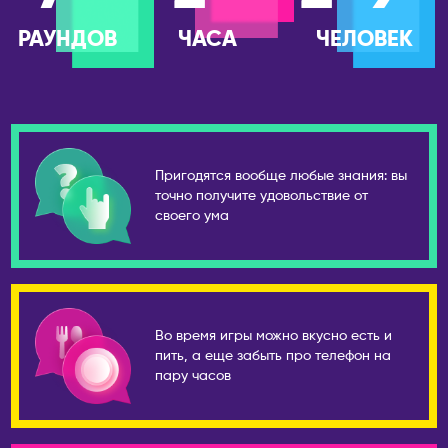
Сосновоборск
Дубай
РАУНДОВ
ЧАСА
ЧЕЛОВЕК
Сочи
ПОРТУГАЛИЯ
Ставрополь
Лиссабон
Старый Оскол
РЕСПУБЛИКА КОРЕЯ
Стерлитамак
Ансан
Ступино
Пригодятся вообще любые знания: вы
Инчхон
Сургут
точно получите удовольствие от
Сеул
своего ума
Сыктывкар
СЕРБИЯ
Тамбов
Белград
Тверь
Нови-Сад
Тольятти
Во время игры можно вкусно есть и
США
Томск
пить, а еще забыть про телефон на
Бостон
Тула
пару часов
Майами
Тюмень
Нью-Йорк
Ульяновск