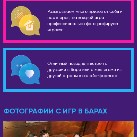
Филадельфия
Уссурийск
Разыгрываем много призов от себя и
Уфа
ТАИЛАНД
партнеров, на каждой игре
Ухта
Панган
профессионально фотографируем
игроков
Хабаровск
Паттайя
Чайковский
Пхукет
Чебоксары
Самуи
Челябинск
ТУРЦИЯ
Отличный повод для встреч с
Чехов
друзьями в баре или с коллегами из
Стамбул
другой страны в онлайн-формате
Шахты
УЗБЕКИСТАН
Шерегеш
Самарканд
Энгельс
Ташкент
Южно-Сахалинск
ФОТОГРАФИИ С ИГР В БАРАХ
ФИНЛЯНДИЯ
Якутск
Хельсинки
Ярославль
ФРАНЦИЯ
АВСТРАЛИЯ