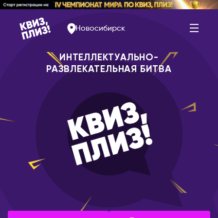
Новосибирск
ИНТЕЛЛЕКТУАЛЬНО-
РАЗВЛЕКАТЕЛЬНАЯ БИТВА
АРМЕНИЯ
РОССИЯ
Ереван
Альметьевск
Арзамас
БЕЛАРУСЬ
Арсеньев
Брест
Астрахань
Витебск
Балаково
Минск
Барнаул
БОЛГАРИЯ
Белогорск
София