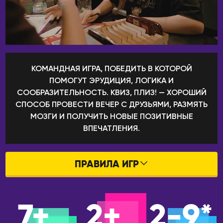
Петропавловск-
Гуанчжоу
Камчатский
Пекин
Псков
Ханчжоу
Пятигорск
Шанхай
Ростов-на-Дону
КОМАНДНАЯ ИГРА, ПОБЕДИТЬ В КОТОРОЙ
КЫРГЫЗСТАН
ПОМОГУТ ЭРУДИЦИЯ, ЛОГИКА И
Рязань
Бишкек
СООБРАЗИТЕЛЬНОСТЬ. КВИЗ, ПЛИЗ! — ХОРОШИЙ
Самара
ЛАТВИЯ
СПОСОБ ПРОВЕСТИ ВЕЧЕР С ДРУЗЬЯМИ, РАЗМЯТЬ
Санкт-Петербург
МОЗГИ И ПОЛУЧИТЬ НОВЫЕ ПОЗИТИВНЫЕ
Рига
Саранск
ВПЕЧАТЛЕНИЯ.
МОЛДОВА
Сарапул
Кишинёв
Саратов
ПРАВИЛА ИГР
НИДЕРЛАНДЫ
Севастополь
Амстердам
Северобайкальск
ПРАВИЛА ИГР В БАРАХ
Серпухов
ОАЭ
7+
2+
2-9*
ПРАВИЛА ОНЛАЙН ИГР
Симферополь
Абу-Даби